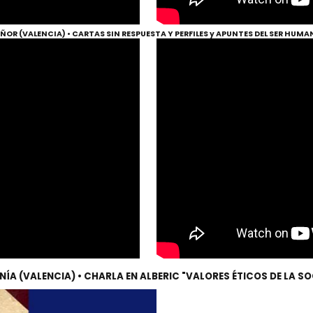
EÑOR (VALENCIA) • CARTAS SIN RESPUESTA Y PERFILES y APUNTES DEL SER HUMAN
NÍA (VALENCIA) • CHARLA EN ALBERIC "VALORES ÉTICOS DE LA S